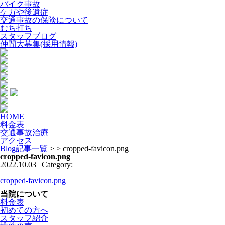
バイク事故
ケガや後遺症
交通事故の保険について
むち打ち
スタッフブログ
仲間大募集(採用情報)
HOME
料金表
交通事故治療
アクセス
Blog記事一覧
> > cropped-favicon.png
cropped-favicon.png
2022.10.03 | Category:
cropped-favicon.png
当院について
料金表
初めての方へ
スタッフ紹介