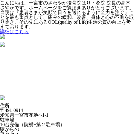
こんにちは、一宮市のさわやか接骨院はり・灸院 院長の髙木
さやかです。ホームページをご覧頂きありがとうございます。
当院は『患者さまが笑顔で日々を送れるように全力を注ぐ』こ
とを最も重点として、痛みの緩和、改善、身体と心の不調を取
り除き、その先にあるQOL(quality of Life)生活の質の向上を考
えております。
詳細はこちら
住所
〒491-0914
愛知県一宮市花池4-1-1
駐車場
10台完備（院横+第２駐車場）
駅からの