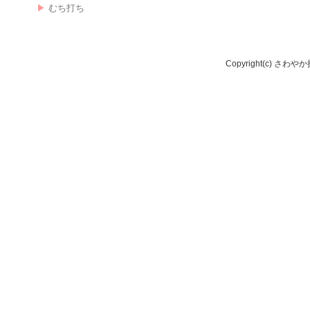
むち打ち
Copyright(c) さわやか