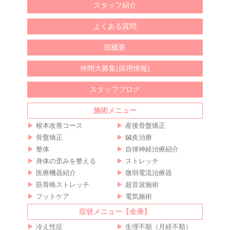
スタッフ紹介
よくある質問
院概要
仲間大募集(採用情報)
スタッフブログ
施術メニュー
根本改善コース
産後骨盤矯正
骨盤矯正
鍼灸治療
整体
自律神経治療紹介
身体の歪みを整える
ストレッチ
医療機器紹介
微弱電流治療器
筋骨格ストレッチ
超音波施術
フットケア
電気施術
症状メニュー【全身】
冷え性症
生理不順（月経不順）