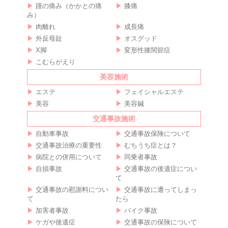
踵の痛み（かかとの痛
膝痛
み）
肉離れ
成長痛
外反母趾
オスグッド
X脚
変形性膝関節症
こむらがえり
美容施術
エステ
フェイシャルエステ
美容
美容鍼
交通事故施術
自動車事故
交通事故保険について
交通事故治療の重要性
むちうち症とは？
病院との併用について
同乗者事故
自損事故
交通事故の後遺症につい
て
交通事故の慰謝料につい
交通事故に遭ってしまっ
て
たら
加害者事故
バイク事故
ケガや後遺症
交通事故の保険について