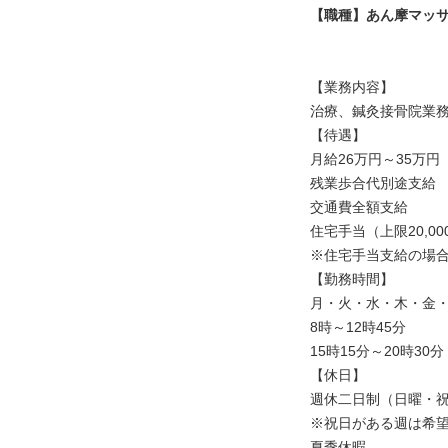
【職種】あん摩マッ
【業務内容】
治療、鍼灸接骨院業
【待遇】
月給26万円～35万円
残業歩合代別途支給
交通費全額支給
住宅手当（上限20,0
※住宅手当支給の場
【勤務時間】
月・火・水・木・金
8時～12時45分
15時15分～20時30分
【休日】
週休二日制（日曜・祝
※祝日がある週は希
夏季休暇