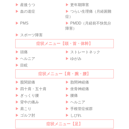
産後うつ
更年期障害
血の道症
つらい生理痛（月経困難
症）
PMS
PMDD（月経前不快気分
障害）
スポーツ障害
症状メニュー【頭・首・体幹】
頭痛
ストレートネック
ヘルニア
ゆがみ
目眩
症状メニュー【肩・腕・腰】
股関節痛
肋間神経痛
四十肩・五十肩
坐骨神経痛
ぎっくり腰
腰痛
背中の痛み
ヘルニア
肩こり
手根管症候群
ゴルフ肘
しびれ
症状メニュー【足】