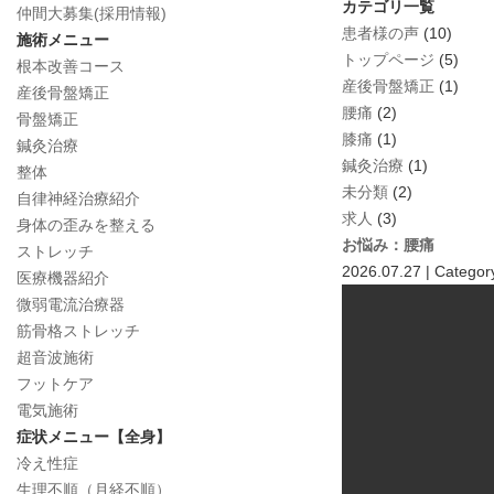
カテゴリ一覧
仲間大募集(採用情報)
患者様の声
(10)
施術メニュー
トップページ
(5)
根本改善コース
産後骨盤矯正
(1)
産後骨盤矯正
腰痛
(2)
骨盤矯正
膝痛
(1)
鍼灸治療
鍼灸治療
(1)
整体
未分類
(2)
自律神経治療紹介
求人
(3)
身体の歪みを整える
お悩み：腰痛
ストレッチ
2026.07.27 | Categor
医療機器紹介
微弱電流治療器
筋骨格ストレッチ
超音波施術
フットケア
電気施術
症状メニュー【全身】
冷え性症
生理不順（月経不順）