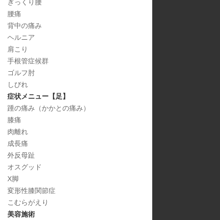
ぎっくり腰
腰痛
背中の痛み
ヘルニア
肩こり
手根管症候群
ゴルフ肘
しびれ
症状メニュー【足】
踵の痛み（かかとの痛み）
膝痛
肉離れ
成長痛
外反母趾
オスグッド
X脚
変形性膝関節症
こむらがえり
美容施術