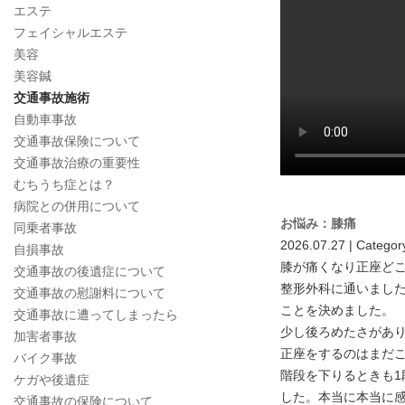
エステ
フェイシャルエステ
美容
美容鍼
交通事故施術
自動車事故
交通事故保険について
交通事故治療の重要性
むちうち症とは？
病院との併用について
お悩み：膝痛
同乗者事故
2026.07.27 | Categor
自損事故
膝が痛くなり正座ど
交通事故の後遺症について
整形外科に通いまし
交通事故の慰謝料について
ことを決めました。
交通事故に遭ってしまったら
少し後ろめたさがあ
加害者事故
正座をするのはまだ
バイク事故
階段を下りるときも
ケガや後遺症
した。本当に本当に
交通事故の保険について