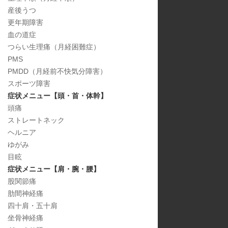
産後うつ
更年期障害
血の道症
つらい生理痛（月経困難症）
PMS
PMDD（月経前不快気分障害）
スポーツ障害
症状メニュー【頭・首・体幹】
頭痛
ストレートネック
ヘルニア
ゆがみ
目眩
症状メニュー【肩・腕・腰】
股関節痛
肋間神経痛
四十肩・五十肩
坐骨神経痛