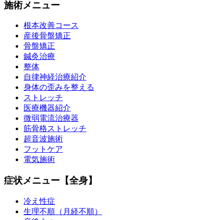
施術メニュー
根本改善コース
産後骨盤矯正
骨盤矯正
鍼灸治療
整体
自律神経治療紹介
身体の歪みを整える
ストレッチ
医療機器紹介
微弱電流治療器
筋骨格ストレッチ
超音波施術
フットケア
電気施術
症状メニュー【全身】
冷え性症
生理不順（月経不順）