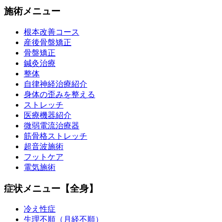
施術メニュー
根本改善コース
産後骨盤矯正
骨盤矯正
鍼灸治療
整体
自律神経治療紹介
身体の歪みを整える
ストレッチ
医療機器紹介
微弱電流治療器
筋骨格ストレッチ
超音波施術
フットケア
電気施術
症状メニュー【全身】
冷え性症
生理不順（月経不順）