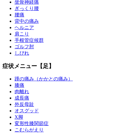
坐骨神経痛
ぎっくり腰
腰痛
背中の痛み
ヘルニア
肩こり
手根管症候群
ゴルフ肘
しびれ
症状メニュー【足】
踵の痛み（かかとの痛み）
膝痛
肉離れ
成長痛
外反母趾
オスグッド
X脚
変形性膝関節症
こむらがえり