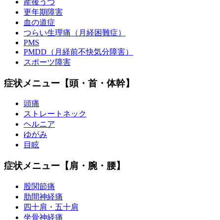
産後うつ
更年期障害
血の道症
つらい生理痛（月経困難症）
PMS
PMDD（月経前不快気分障害）
スポーツ障害
症状メニュー【頭・首・体幹】
頭痛
ストレートネック
ヘルニア
ゆがみ
目眩
症状メニュー【肩・腕・腰】
股関節痛
肋間神経痛
四十肩・五十肩
坐骨神経痛