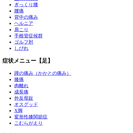
ぎっくり腰
腰痛
背中の痛み
ヘルニア
肩こり
手根管症候群
ゴルフ肘
しびれ
症状メニュー【足】
踵の痛み（かかとの痛み）
膝痛
肉離れ
成長痛
外反母趾
オスグッド
X脚
変形性膝関節症
こむらがえり