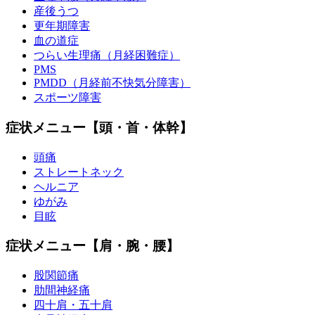
産後うつ
更年期障害
血の道症
つらい生理痛（月経困難症）
PMS
PMDD（月経前不快気分障害）
スポーツ障害
症状メニュー【頭・首・体幹】
頭痛
ストレートネック
ヘルニア
ゆがみ
目眩
症状メニュー【肩・腕・腰】
股関節痛
肋間神経痛
四十肩・五十肩