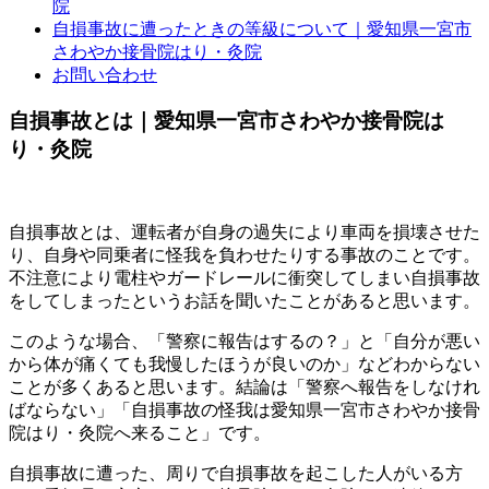
院
自損事故に遭ったときの等級について｜愛知県一宮市
さわやか接骨院はり・灸院
お問い合わせ
自損事故とは｜愛知県一宮市さわやか接骨院は
り・灸院
自損事故とは、運転者が自身の過失により車両を損壊させた
り、自身や同乗者に怪我を負わせたりする事故のことです。
不注意により電柱やガードレールに衝突してしまい自損事故
をしてしまったというお話を聞いたことがあると思います。
このような場合、「警察に報告はするの？」と「自分が悪い
から体が痛くても我慢したほうが良いのか」などわからない
ことが多くあると思います。結論は「警察へ報告をしなけれ
ばならない」「自損事故の怪我は愛知県一宮市さわやか接骨
院はり・灸院へ来ること」です。
自損事故に遭った、周りで自損事故を起こした人がいる方