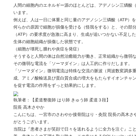
人間の細胞内のエネルギー源のほとんどは、アデノシン三燐酸（
います。
例えば、人は一日に体重と同じ量のアデノシン三燐酸（ATP）
何らかの原因で細胞が損傷を受ける（怪我をする）と、その部
（ATP）の要求度が急激に高まり、生成が追いつかない不足し
生体の細胞組織が損傷した状態です。
（細胞が壊死し腫れや炎症を発症）
そうすると人間の体は自然治癒能力が働き、正常組織から微弱
その微弱な電流を「ソーマダイン」は人工的に作りだします。
「ソーマダイン」微弱電流は特殊な交流の脈波（周波数変調多重
成、アミノ酸輸送及び蛋白質合成の増大をもたらすイオンチャ
を促す電流の作用をずっと効果的にします。
執筆者：【柔道整復師 はり師 きゅう師 柔道３段】
院長 高木さやか
こんにちは、一宮市のさわやか接骨院はり・灸院 院長の髙木さ
がとうございます。
当院は『患者さまが笑顔で日々を送れるように全力を注ぐ』こ