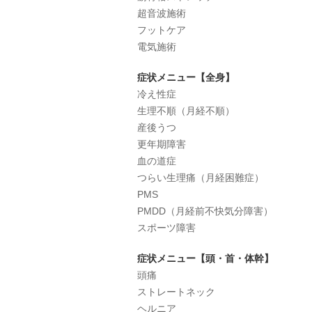
超音波施術
フットケア
電気施術
症状メニュー【全身】
冷え性症
生理不順（月経不順）
産後うつ
更年期障害
血の道症
つらい生理痛（月経困難症）
PMS
PMDD（月経前不快気分障害）
スポーツ障害
症状メニュー【頭・首・体幹】
頭痛
ストレートネック
ヘルニア