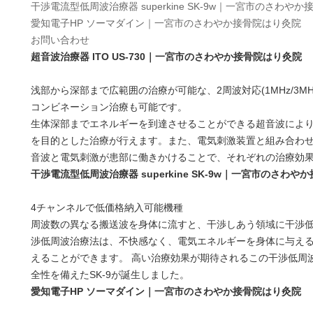
干渉電流型低周波治療器 superkine SK-9w｜一宮市のさわや
愛知電子HP ソーマダイン｜一宮市のさわやか接骨院はり灸院
お問い合わせ
超音波治療器 ITO US-730｜一宮市のさわやか接骨院はり灸院
浅部から深部まで広範囲の治療が可能な、2周波対応(1MHz/3M
コンビネーション治療も可能です。
生体深部までエネルギーを到達させることができる超音波によ
を目的とした治療が行えます。また、電気刺激装置と組み合わ
音波と電気刺激が患部に働きかけることで、それぞれの治療効
干渉電流型低周波治療器 superkine SK-9w｜一宮市のさわ
4チャンネルで低価格納入可能機種
周波数の異なる搬送波を身体に流すと、干渉しあう領域に干渉
渉低周波治療法は、不快感なく、電気エネルギーを身体に与え
えることができます。 高い治療効果が期待されるこの干渉低周
全性を備えたSK-9が誕生しました。
愛知電子HP ソーマダイン｜一宮市のさわやか接骨院はり灸院