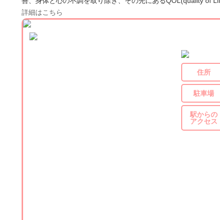
善、身体と心の不調を取り除き、その先にあるQOL(quality of
詳細はこちら
住所
駐車場
駅からの
アクセス