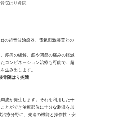
か接骨院はり灸院
Hz)の超音波治療器。電気刺激装置との
り、疼痛の緩解、筋や関節の痛みの軽減
せたコンビネーション治療も可能で、超
果を生み出します。
やか接骨院はり灸院
低周波が発生します。それを利用した干
ることができ治療部位に十分な刺激を加
波治療分野に、先進の機能と操作性・安