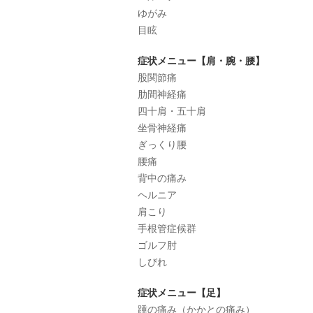
ゆがみ
目眩
症状メニュー【肩・腕・腰】
股関節痛
肋間神経痛
四十肩・五十肩
坐骨神経痛
ぎっくり腰
腰痛
背中の痛み
ヘルニア
肩こり
手根管症候群
ゴルフ肘
しびれ
症状メニュー【足】
踵の痛み（かかとの痛み）